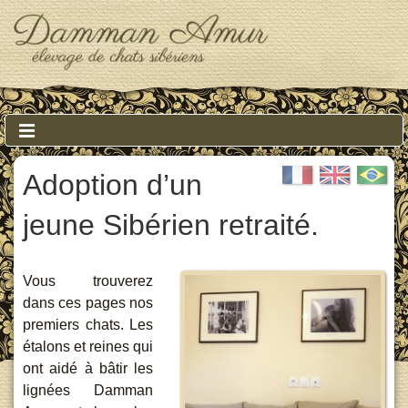
↓
Skip
to
Main
Content
Main
MENU
Navigation
Adoption d’un
jeune Sibérien retraité.
Vous trouverez
dans ces pages nos
premiers chats. Les
étalons et reines qui
ont aidé à bâtir les
lignées Damman