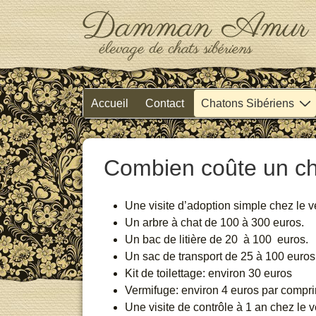
↓
Skip
to
Main
Content
Main
Accueil
Contact
Chatons Sibériens
Navigation
Combien coûte un ch
Une visite d’adoption simple chez le vé
Un arbre à chat de 100 à 300 euros.
Un bac de litière de 20 à 100 euros.
Un sac de transport de 25 à 100 euros
Kit de toilettage: environ 30 euros
Vermifuge: environ 4 euros par compr
Une visite de contrôle à 1 an chez le 