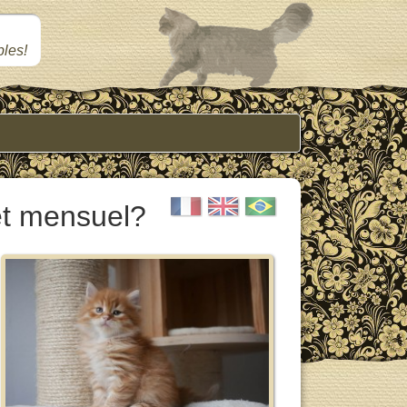
les!
et mensuel?