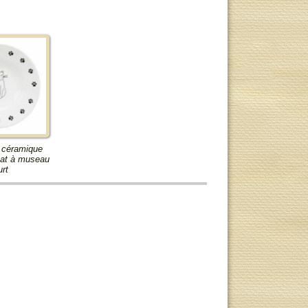
n céramique
hat à museau
rt