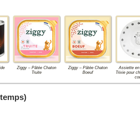
ide
Ziggy – Pâtée Chaton
Ziggy – Pâtée Chaton
Assiette e
Truite
Boeuf
Trixie pour c
cou
 temps)