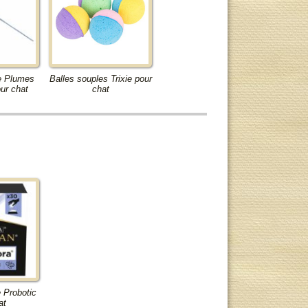
e Plumes
Balles souples Trixie pour
ur chat
chat
e Probotic
at