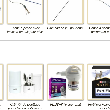
Canne à pêche avec
Plumeau de jeu pour chat
Canne à pêch
r
lanières en cuir pour chat
dansantes po
n
Catit Kit de toilettage
FELIWAY® pour chat
Fortiflora Felin
t
pour chats à poils longs
pour ch