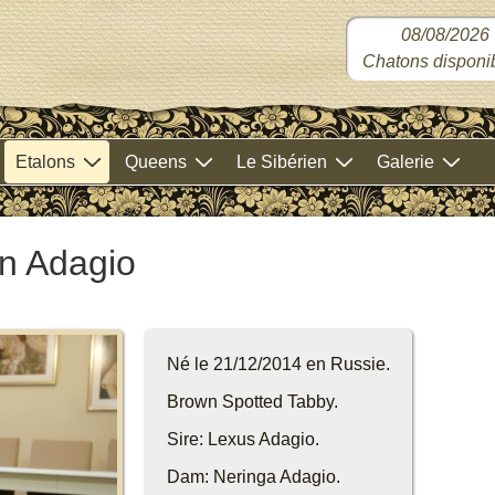
08/08/2026
Chatons disponib
Etalons
Queens
Le Sibérien
Galerie
n Adagio
Né le 21/12/2014 en Russie.
Brown Spotted Tabby.
Sire: Lexus Adagio.
Dam: Neringa Adagio.