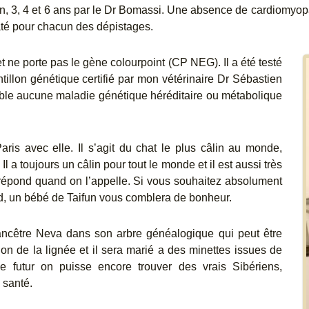
n, 3, 4 et 6 ans par le Dr Bomassi. Une absence de cardiomyop
até pour chacun des dépistages.
et ne porte pas le gène colourpoint (CP NEG). Il a été testé
illon génétique certifié par mon vétérinaire Dr Sébastien
able aucune maladie génétique héréditaire ou métabolique
aris avec elle. Il s’agit du chat le plus câlin au monde,
 Il a toujours un câlin pour tout le monde et il est aussi très
il répond quand on l’appelle. Si vous souhaitez absolument
vard, un bébé de Taifun vous comblera de bonheur.
 ancêtre Neva dans son arbre généalogique qui peut être
ion de la lignée et il sera marié a des minettes issues de
e futur on puisse encore trouver des vrais Sibériens,
 santé.