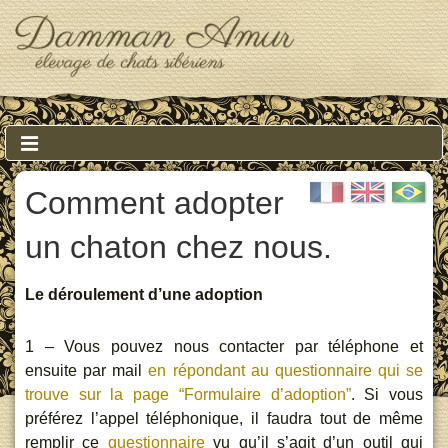
↓
Skip
to
Main
Content
Main
MENU
Navigation
Comment adopter
un chaton chez nous.
Le déroulement d’une adoption
1 – Vous pouvez nous contacter par téléphone et
ensuite par mail
en répondant au questionnaire qui se
trouve sur la page “Formulaire d’adoption”
. Si vous
préférez l’appel téléphonique, il faudra tout de même
remplir ce
questionnaire
vu qu’il s’agit d’un outil qui