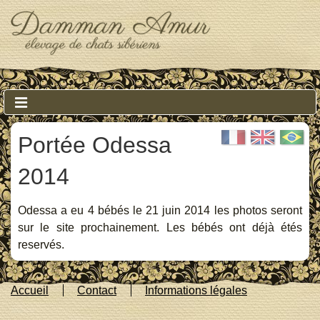
↓
Skip
to
Main
Content
Main
MENU
Navigation
Portée Odessa
2014
Odessa a eu 4 bébés le 21 juin 2014 les photos seront
sur le site prochainement. Les bébés ont déjà étés
reservés.
Footer
Accueil
Contact
Informations légales
Menu